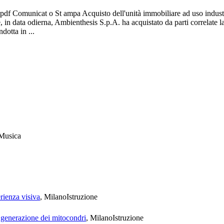
 Comunicat o St ampa Acquisto dell'unità immobiliare ad uso industr
in data odierna, Ambienthesis S.p.A. ha acquistato da parti correlate la p
otta in ...
Musica
rienza visiva
, Milano
Istruzione
a generazione dei mitocondri
, Milano
Istruzione