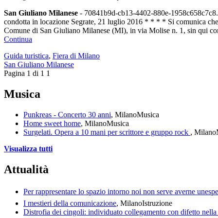
San Giuliano Milanese
-
70841b9d-cb13-4402-880e-1958c658c7c8.pdf
condotta in locazione Segrate, 21 luglio 2016 * * * * Si comunica che, 
Comune di San Giuliano Milanese (MI), in via Molise n. 1, sin qui cond
Continua
Guida turistica
,
Fiera di Milano
San Giuliano Milanese
Pagina 1 di 1
1
Musica
Punkreas - Concerto 30 anni
, Milano
Musica
Home sweet home
, Milano
Musica
Surgelati. Opera a 10 mani per scrittore e gruppo rock
, Milano
Visualizza tutti
Attualità
Per rappresentare lo spazio intorno noi non serve averne unespe
I mestieri della comunicazione
, Milano
Istruzione
Distrofia dei cingoli: individuato collegamento con difetto nell