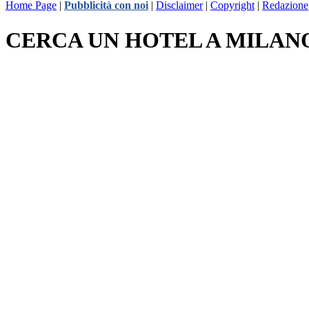
Home Page
|
Pubblicità con noi
|
Disclaimer
|
Copyright
|
Redazione
CERCA UN HOTEL A MILAN