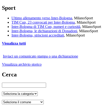
Sport
Ultimo allenamento verso Inter-Bologna
, Milano
Sport
TIM Cup, 23 convocati per Inter-Bologna
, Milano
Sport
Inter-Bologna di TIM Cup, numeri e curiosità
, Milano
Sport
Inter-Bologna, le dichiarazioni di Donadoni
, Milano
Sport
Inter-Bologna, striscioni accreditati
, Milano
Sport
Visualizza tutti
Inviaci un comunicato stampa o una dichiarazione
Visualizza archivio storico
Cerca