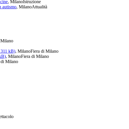
icine
, Milano
Istruzione
n autismo
, Milano
Attualità
i Milano
 311 kB)
, Milano
Fiera di Milano
 kB)
, Milano
Fiera di Milano
 di Milano
ettacolo