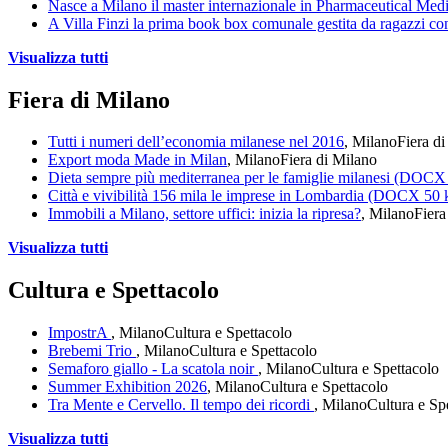
Nasce a Milano il master internazionale in Pharmaceutical Med
A Villa Finzi la prima book box comunale gestita da ragazzi co
Visualizza tutti
Fiera di Milano
Tutti i numeri dell’economia milanese nel 2016
, Milano
Fiera d
Export moda Made in Milan
, Milano
Fiera di Milano
Dieta sempre più mediterranea per le famiglie milanesi (DOCX
Città e vivibilità 156 mila le imprese in Lombardia (DOCX 50
Immobili a Milano, settore uffici: inizia la ripresa?
, Milano
Fiera
Visualizza tutti
Cultura e Spettacolo
ImpostrA
, Milano
Cultura e Spettacolo
Brebemi Trio
, Milano
Cultura e Spettacolo
Semaforo giallo - La scatola noir
, Milano
Cultura e Spettacolo
Summer Exhibition 2026
, Milano
Cultura e Spettacolo
Tra Mente e Cervello. Il tempo dei ricordi
, Milano
Cultura e Sp
Visualizza tutti