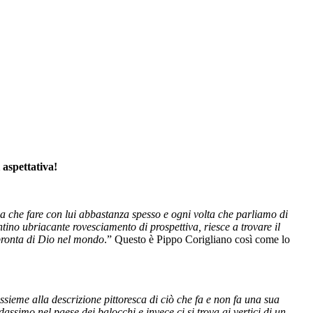
 aspettativa!
a che fare con lui abbastanza spesso e ogni volta che parliamo di
ino ubriacante rovesciamento di prospettiva, riesce a trovare il
impronta di Dio nel mondo
.” Questo è Pippo Corigliano così come lo
sieme alla descrizione pittoresca di ciò che fa e non fa una sua
simo nel paese dei balocchi e invece ci si trova ai vertici di un