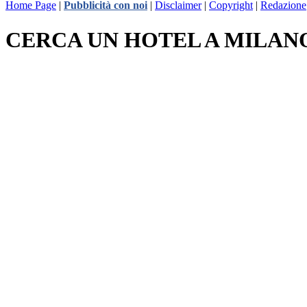
Home Page
|
Pubblicità con noi
|
Disclaimer
|
Copyright
|
Redazione
CERCA UN HOTEL A MILAN