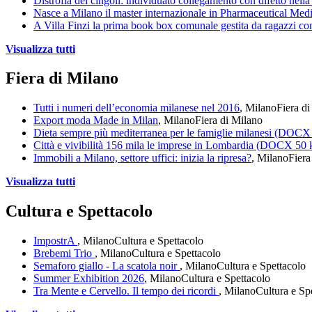
Distrofia dei cingoli: individuato collegamento con difetto nell
Nasce a Milano il master internazionale in Pharmaceutical Med
A Villa Finzi la prima book box comunale gestita da ragazzi co
Visualizza tutti
Fiera di Milano
Tutti i numeri dell’economia milanese nel 2016
, Milano
Fiera d
Export moda Made in Milan
, Milano
Fiera di Milano
Dieta sempre più mediterranea per le famiglie milanesi (DOCX
Città e vivibilità 156 mila le imprese in Lombardia (DOCX 50
Immobili a Milano, settore uffici: inizia la ripresa?
, Milano
Fiera
Visualizza tutti
Cultura e Spettacolo
ImpostrA
, Milano
Cultura e Spettacolo
Brebemi Trio
, Milano
Cultura e Spettacolo
Semaforo giallo - La scatola noir
, Milano
Cultura e Spettacolo
Summer Exhibition 2026
, Milano
Cultura e Spettacolo
Tra Mente e Cervello. Il tempo dei ricordi
, Milano
Cultura e Sp