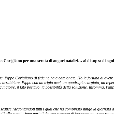
 Corigliano per una serata di auguri natalizi… al di sopra di ogni
e, Pippo Corigliano di fede ne ha a camionate. Ho la fortuna di avere 
arrabbiare, Pippo con un triplo axel, un quadruplo carpiato, un repent
ui gioire, il lato positivo, la possibilità della soluzione. Insomma, l’
 seduce raccontandoti tutti i guai che ha combinato lungo la giornata as
tti alla conclusione portati da una corrente di buonumore, come se andas