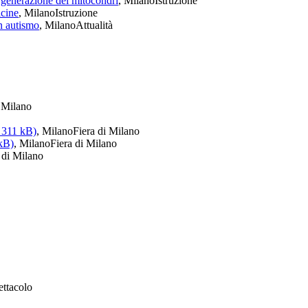
a generazione dei mitocondri
, Milano
Istruzione
icine
, Milano
Istruzione
n autismo
, Milano
Attualità
i Milano
 311 kB)
, Milano
Fiera di Milano
 kB)
, Milano
Fiera di Milano
 di Milano
ettacolo