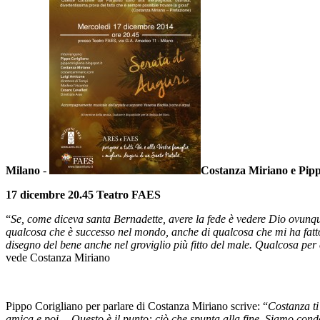
Milano
-
Costanza Miriano e Pippo
17 dicembre 20.45 Teatro FAES
“
Se, come diceva santa Bernadette, avere la fede è vedere Dio ovunqu
qualcosa che è successo nel mondo, anche di qualcosa che mi ha fatto 
disegno del bene anche nel groviglio più fitto del male. Qualcosa per c
vede Costanza Miriano
Pippo Corigliano per parlare di Costanza Miriano scrive: “
Costanza ti
amica e poi… Questo è il punto: ciò che spunta alla fine. Siamo condo