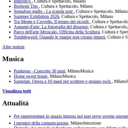
ImpostrA
, Cultura e Spettacolo, Milano
Brebemi Trio
, Cultura e Spettacolo, Milano
Semaforo giallo - La scatola noir
, Cultura e Spettacolo, Milano
Summer Exhibition 2026
, Cultura e Spettacolo, Milano
Tra Mente e Cervello. Il tempo dei ricordi
, Cultura e Spettacol
Appunti d'arte. La fotografia del dissenso
, Cultura e Spettacolo
Parco dell'arte Idroscalo. Officina della Scultura
, Cultura e Spe
Tumbleweed. Quando le mappe non creano imperi
, Cultura e 
Altre notizie
Musica
Punkreas - Concerto 30 anni
, Milano
Musica
Home sweet home
, Milano
Musica
Surgelati. Opera a 10 mani per scrittore e gruppo rock
, Milano
Visualizza tutti
Attualità
Per rappresentare lo spazio intorno noi non serve averne unespe
I mestieri della comunicazione
, Milano
Istruzione