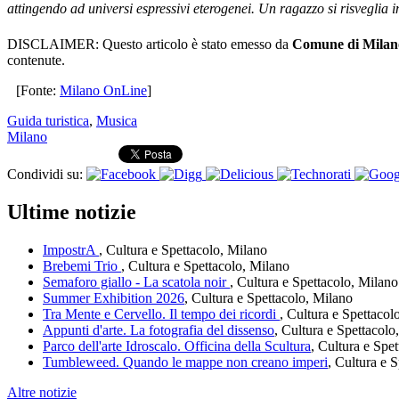
attingendo ad universi espressivi eterogenei. Un ragazzo si risveglia in
DISCLAIMER: Questo articolo è stato emesso da
Comune di Milan
contenute.
[Fonte:
Milano OnLine
]
Guida turistica
,
Musica
Milano
Condividi su:
Ultime notizie
ImpostrA
, Cultura e Spettacolo, Milano
Brebemi Trio
, Cultura e Spettacolo, Milano
Semaforo giallo - La scatola noir
, Cultura e Spettacolo, Milano
Summer Exhibition 2026
, Cultura e Spettacolo, Milano
Tra Mente e Cervello. Il tempo dei ricordi
, Cultura e Spettacol
Appunti d'arte. La fotografia del dissenso
, Cultura e Spettacolo
Parco dell'arte Idroscalo. Officina della Scultura
, Cultura e Spe
Tumbleweed. Quando le mappe non creano imperi
, Cultura e 
Altre notizie