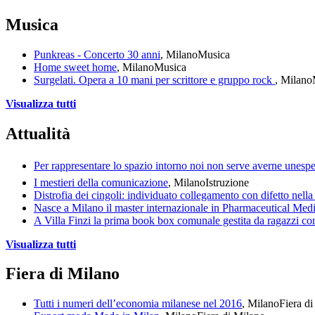
Musica
Punkreas - Concerto 30 anni
, Milano
Musica
Home sweet home
, Milano
Musica
Surgelati. Opera a 10 mani per scrittore e gruppo rock
, Milano
Visualizza tutti
Attualità
Per rappresentare lo spazio intorno noi non serve averne unespe
I mestieri della comunicazione
, Milano
Istruzione
Distrofia dei cingoli: individuato collegamento con difetto nell
Nasce a Milano il master internazionale in Pharmaceutical Med
A Villa Finzi la prima book box comunale gestita da ragazzi co
Visualizza tutti
Fiera di Milano
Tutti i numeri dell’economia milanese nel 2016
, Milano
Fiera d