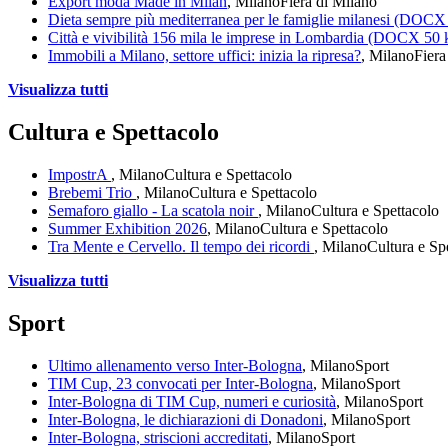
Export moda Made in Milan
, Milano
Fiera di Milano
Dieta sempre più mediterranea per le famiglie milanesi (DOCX
Città e vivibilità 156 mila le imprese in Lombardia (DOCX 50
Immobili a Milano, settore uffici: inizia la ripresa?
, Milano
Fiera
Visualizza tutti
Cultura e Spettacolo
ImpostrA
, Milano
Cultura e Spettacolo
Brebemi Trio
, Milano
Cultura e Spettacolo
Semaforo giallo - La scatola noir
, Milano
Cultura e Spettacolo
Summer Exhibition 2026
, Milano
Cultura e Spettacolo
Tra Mente e Cervello. Il tempo dei ricordi
, Milano
Cultura e Sp
Visualizza tutti
Sport
Ultimo allenamento verso Inter-Bologna
, Milano
Sport
TIM Cup, 23 convocati per Inter-Bologna
, Milano
Sport
Inter-Bologna di TIM Cup, numeri e curiosità
, Milano
Sport
Inter-Bologna, le dichiarazioni di Donadoni
, Milano
Sport
Inter-Bologna, striscioni accreditati
, Milano
Sport