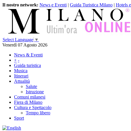
Il nostro network:
News e Eventi
|
Guida Turistica Milano
|
Hotels 
Select Language
▼
Venerdì 07 Agosto 2026
News & Eventi
+
-
Guida turistica
Musica
Itinerari
Attualità
Salute
Istruzione
Comuni milanesi
Fiera di Milano
Cultura e Spettacolo
Tempo libero
Sport