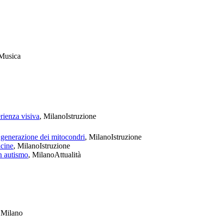
Musica
rienza visiva
, Milano
Istruzione
a generazione dei mitocondri
, Milano
Istruzione
icine
, Milano
Istruzione
n autismo
, Milano
Attualità
i Milano