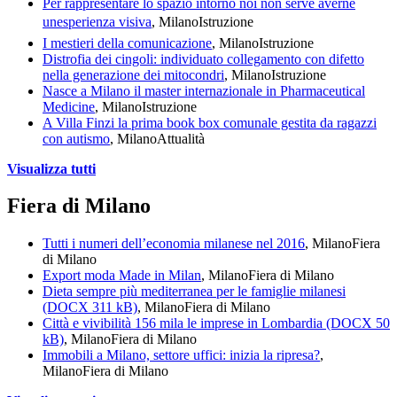
Per rappresentare lo spazio intorno noi non serve averne
unesperienza visiva
, Milano
Istruzione
I mestieri della comunicazione
, Milano
Istruzione
Distrofia dei cingoli: individuato collegamento con difetto
nella generazione dei mitocondri
, Milano
Istruzione
Nasce a Milano il master internazionale in Pharmaceutical
Medicine
, Milano
Istruzione
A Villa Finzi la prima book box comunale gestita da ragazzi
con autismo
, Milano
Attualità
Visualizza tutti
Fiera di Milano
Tutti i numeri dell’economia milanese nel 2016
, Milano
Fiera
di Milano
Export moda Made in Milan
, Milano
Fiera di Milano
Dieta sempre più mediterranea per le famiglie milanesi
(DOCX 311 kB)
, Milano
Fiera di Milano
Città e vivibilità 156 mila le imprese in Lombardia (DOCX 50
kB)
, Milano
Fiera di Milano
Immobili a Milano, settore uffici: inizia la ripresa?
,
Milano
Fiera di Milano