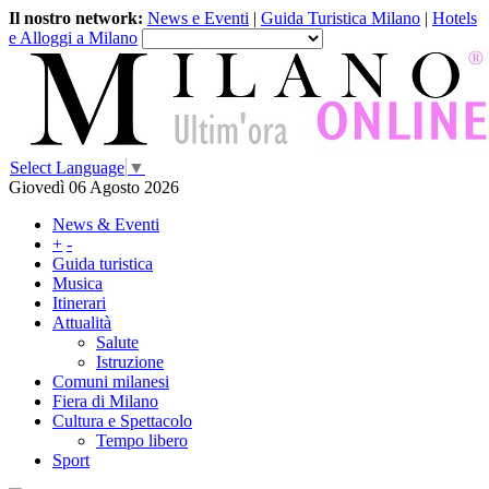
Il nostro network:
News e Eventi
|
Guida Turistica Milano
|
Hotels
e Alloggi a Milano
Select Language
▼
Giovedì 06 Agosto 2026
News & Eventi
+
-
Guida turistica
Musica
Itinerari
Attualità
Salute
Istruzione
Comuni milanesi
Fiera di Milano
Cultura e Spettacolo
Tempo libero
Sport