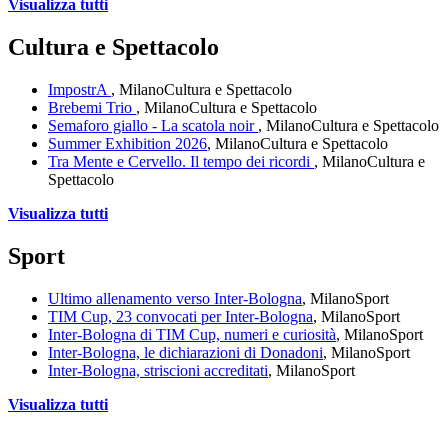
Visualizza tutti
Cultura e Spettacolo
ImpostrA
, Milano
Cultura e Spettacolo
Brebemi Trio
, Milano
Cultura e Spettacolo
Semaforo giallo - La scatola noir
, Milano
Cultura e Spettacolo
Summer Exhibition 2026
, Milano
Cultura e Spettacolo
Tra Mente e Cervello. Il tempo dei ricordi
, Milano
Cultura e
Spettacolo
Visualizza tutti
Sport
Ultimo allenamento verso Inter-Bologna
, Milano
Sport
TIM Cup, 23 convocati per Inter-Bologna
, Milano
Sport
Inter-Bologna di TIM Cup, numeri e curiosità
, Milano
Sport
Inter-Bologna, le dichiarazioni di Donadoni
, Milano
Sport
Inter-Bologna, striscioni accreditati
, Milano
Sport
Visualizza tutti