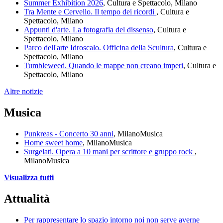
Summer Exhibition 2026
, Cultura e Spettacolo, Milano
Tra Mente e Cervello. Il tempo dei ricordi
, Cultura e
Spettacolo, Milano
Appunti d'arte. La fotografia del dissenso
, Cultura e
Spettacolo, Milano
Parco dell'arte Idroscalo. Officina della Scultura
, Cultura e
Spettacolo, Milano
Tumbleweed. Quando le mappe non creano imperi
, Cultura e
Spettacolo, Milano
Altre notizie
Musica
Punkreas - Concerto 30 anni
, Milano
Musica
Home sweet home
, Milano
Musica
Surgelati. Opera a 10 mani per scrittore e gruppo rock
,
Milano
Musica
Visualizza tutti
Attualità
Per rappresentare lo spazio intorno noi non serve averne