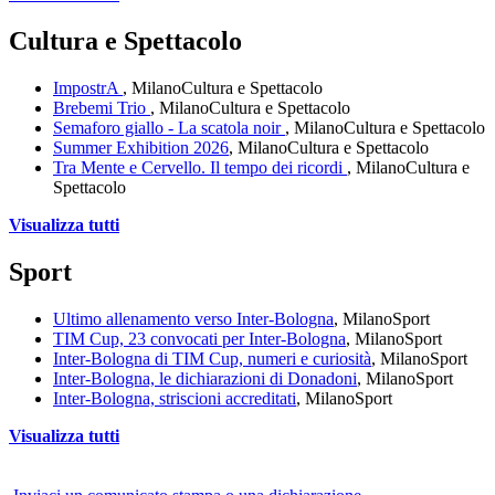
Cultura e Spettacolo
ImpostrA
, Milano
Cultura e Spettacolo
Brebemi Trio
, Milano
Cultura e Spettacolo
Semaforo giallo - La scatola noir
, Milano
Cultura e Spettacolo
Summer Exhibition 2026
, Milano
Cultura e Spettacolo
Tra Mente e Cervello. Il tempo dei ricordi
, Milano
Cultura e
Spettacolo
Visualizza tutti
Sport
Ultimo allenamento verso Inter-Bologna
, Milano
Sport
TIM Cup, 23 convocati per Inter-Bologna
, Milano
Sport
Inter-Bologna di TIM Cup, numeri e curiosità
, Milano
Sport
Inter-Bologna, le dichiarazioni di Donadoni
, Milano
Sport
Inter-Bologna, striscioni accreditati
, Milano
Sport
Visualizza tutti