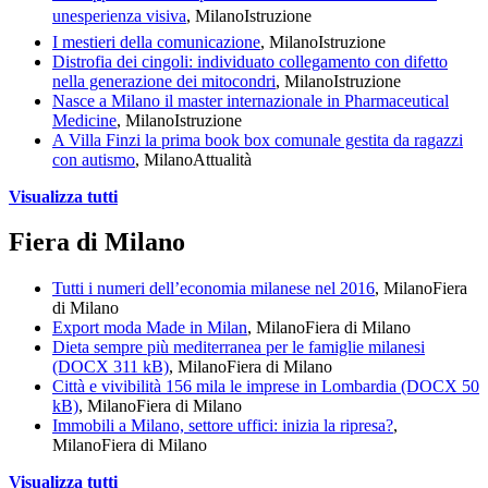
unesperienza visiva
, Milano
Istruzione
I mestieri della comunicazione
, Milano
Istruzione
Distrofia dei cingoli: individuato collegamento con difetto
nella generazione dei mitocondri
, Milano
Istruzione
Nasce a Milano il master internazionale in Pharmaceutical
Medicine
, Milano
Istruzione
A Villa Finzi la prima book box comunale gestita da ragazzi
con autismo
, Milano
Attualità
Visualizza tutti
Fiera di Milano
Tutti i numeri dell’economia milanese nel 2016
, Milano
Fiera
di Milano
Export moda Made in Milan
, Milano
Fiera di Milano
Dieta sempre più mediterranea per le famiglie milanesi
(DOCX 311 kB)
, Milano
Fiera di Milano
Città e vivibilità 156 mila le imprese in Lombardia (DOCX 50
kB)
, Milano
Fiera di Milano
Immobili a Milano, settore uffici: inizia la ripresa?
,
Milano
Fiera di Milano
Visualizza tutti