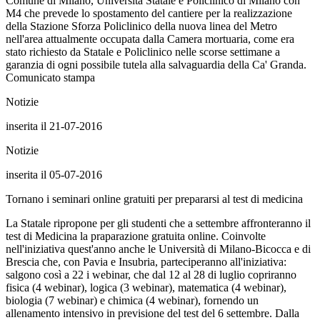
Comune di Milano, Università Statale e Policlinico di Milano con
M4 che prevede lo spostamento del cantiere per la realizzazione
della Stazione Sforza Policlinico della nuova linea del Metro
nell'area attualmente occupata dalla Camera mortuaria, come era
stato richiesto da Statale e Policlinico nelle scorse settimane a
garanzia di ogni possibile tutela alla salvaguardia della Ca' Granda.
Comunicato stampa
Notizie
inserita il 21-07-2016
Notizie
inserita il 05-07-2016
Tornano i seminari online gratuiti per prepararsi al test di medicina
La Statale ripropone per gli studenti che a settembre affronteranno il
test di Medicina la praparazione gratuita online. Coinvolte
nell'iniziativa quest'anno anche le Università di Milano-Bicocca e di
Brescia che, con Pavia e Insubria, parteciperanno all'iniziativa:
salgono così a 22 i webinar, che dal 12 al 28 di luglio copriranno
fisica (4 webinar), logica (3 webinar), matematica (4 webinar),
biologia (7 webinar) e chimica (4 webinar), fornendo un
allenamento intensivo in previsione del test del 6 settembre. Dalla