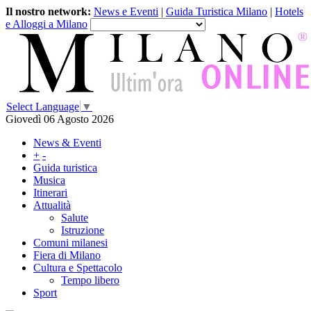
Il nostro network:
News e Eventi
|
Guida Turistica Milano
|
Hotels
e Alloggi a Milano
Select Language
▼
Giovedì 06 Agosto 2026
News & Eventi
+
-
Guida turistica
Musica
Itinerari
Attualità
Salute
Istruzione
Comuni milanesi
Fiera di Milano
Cultura e Spettacolo
Tempo libero
Sport