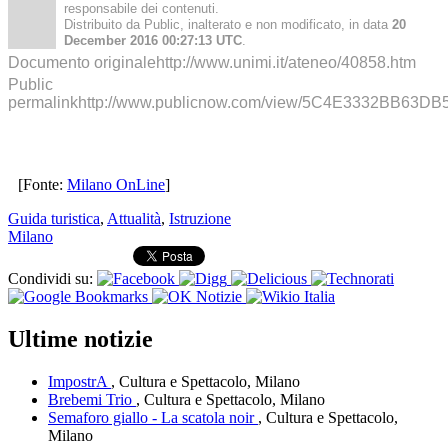
responsabile dei contenuti.
Distribuito da Public, inalterato e non modificato, in data
20
December 2016 00:27:13 UTC
.
Documento originalehttp://www.unimi.it/ateneo/40858.htm
Public
permalinkhttp://www.publicnow.com/view/5C4E3332BB6
[Fonte:
Milano OnLine
]
Guida turistica
,
Attualità
,
Istruzione
Milano
Condividi su:
Ultime notizie
ImpostrA
, Cultura e Spettacolo, Milano
Brebemi Trio
, Cultura e Spettacolo, Milano
Semaforo giallo - La scatola noir
, Cultura e Spettacolo,
Milano