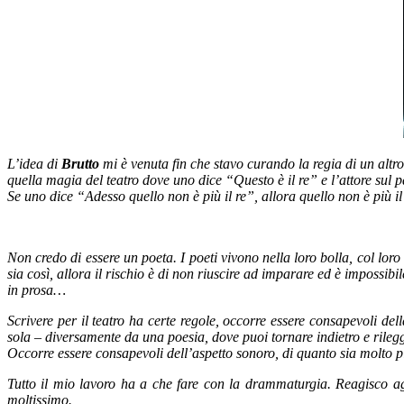
L’idea di
Brutto
mi è venuta fin che stavo curando la regia di un altr
quella magia del teatro dove uno dice “Questo è il re” e l’attore sul pa
Se uno dice “Adesso quello non è più il re”, allora quello non è più i
Non credo di essere un poeta. I poeti vivono nella loro bolla, col l
sia così, allora il rischio è di non riuscire ad imparare ed è impossib
in prosa…
Scrivere per il teatro ha certe regole, occorre essere consapevoli dell
sola – diversamente da una poesia, dove puoi tornare indietro e rileg
Occorre essere consapevoli dell’aspetto sonoro, di quanto sia molto pi
Tutto il mio lavoro ha a che fare con la drammaturgia. Reagisco agli
moltissimo.