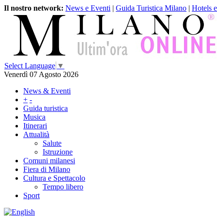
Il nostro network:
News e Eventi
|
Guida Turistica Milano
|
Hotels 
Select Language
▼
Venerdì 07 Agosto 2026
News & Eventi
+
-
Guida turistica
Musica
Itinerari
Attualità
Salute
Istruzione
Comuni milanesi
Fiera di Milano
Cultura e Spettacolo
Tempo libero
Sport