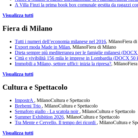
A Villa Finzi la prima book box comunale gestita da ragazzi co
Visualizza tutti
Fiera di Milano
Tutti i numeri dell’economia milanese nel 2016
, Milano
Fiera d
Export moda Made in Milan
, Milano
Fiera di Milano
Dieta sempre più mediterranea per le famiglie milanesi (DOCX
Città e vivibilità 156 mila le imprese in Lombardia (DOCX 50
Immobili a Milano, settore uffici: inizia la ripresa?
, Milano
Fiera
Visualizza tutti
Cultura e Spettacolo
ImpostrA
, Milano
Cultura e Spettacolo
Brebemi Trio
, Milano
Cultura e Spettacolo
Semaforo giallo - La scatola noir
, Milano
Cultura e Spettacolo
Summer Exhibition 2026
, Milano
Cultura e Spettacolo
Tra Mente e Cervello. Il tempo dei ricordi
, Milano
Cultura e Sp
Visualizza tutti