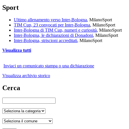
Sport
Ultimo allenamento verso Inter-Bologna
, Milano
Sport
TIM Cup, 23 convocati per Inter-Bologna
, Milano
Sport
Inter-Bologna di TIM Cup, numeri e curiosità
, Milano
Sport
Inter-Bologna, le dichiarazioni di Donadoni
, Milano
Sport
Inter-Bologna, striscioni accreditati
, Milano
Sport
Visualizza tutti
Inviaci un comunicato stampa o una dichiarazione
Visualizza archivio storico
Cerca