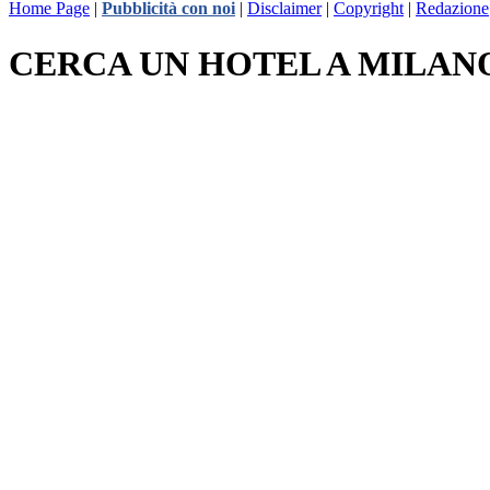
Home Page
|
Pubblicità con noi
|
Disclaimer
|
Copyright
|
Redazione
CERCA UN HOTEL A MILAN