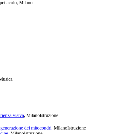
Spettacolo, Milano
Questa pagina non carica correttamente Google
Maps.
OK
Sei il proprietario di questo sito web?
Musica
rienza visiva
, Milano
Istruzione
a generazione dei mitocondri
, Milano
Istruzione
icine
, Milano
Istruzione