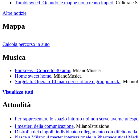
Tumbleweed. Quando le mappe non creano imperi
, Cultura e 
Altre notizie
Mappa
Calcola percorso in auto
Musica
Punkreas - Concerto 30 anni
, Milano
Musica
Home sweet home
, Milano
Musica
Surgelati. Opera a 10 mani per scrittore e gruppo rock
, Milano
Visualizza tutti
Attualità
Per rappresentare lo spazio intorno noi non serve averne unespe
I mestieri della comunicazione
, Milano
Istruzione
Distrofia dei cingoli: individuato collegamento con difetto nell
Nasce a Milano il master internazionale in Pharmaceutical Med