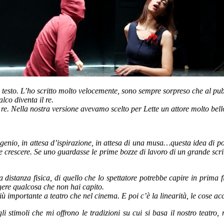
o testo. L’ho scritto molto velocemente, sono sempre sorpreso che al pub
lco diventa il re.
l re. Nella nostra versione avevamo scelto per Lette un attore molto be
oro genio, in attesa d’ispirazione, in attesa di una musa…questa idea d
ile crescere. Se uno guardasse le prime bozze di lavoro di un grande scri
a distanza fisica, di quello che lo spettatore potrebbe capire in prima f
gere qualcosa che non hai capito.
ù importante a teatro che nel cinema. E poi c’è la linearità, le cose ac
 stimoli che mi offrono le tradizioni su cui si basa il nostro teatro, 