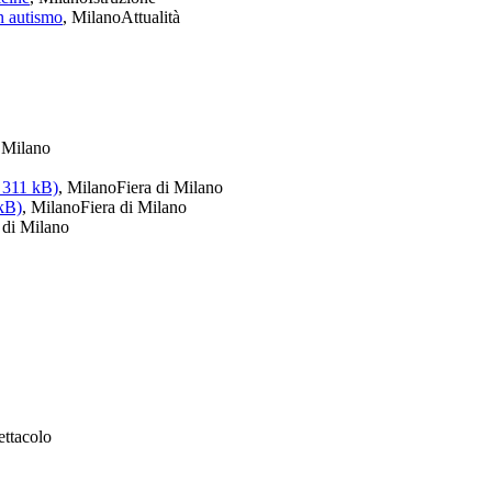
n autismo
, Milano
Attualità
i Milano
 311 kB)
, Milano
Fiera di Milano
 kB)
, Milano
Fiera di Milano
 di Milano
ettacolo