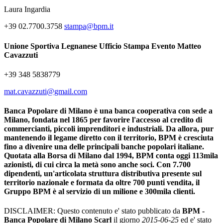
Laura Ingardia
+39 02.7700.3758
stampa@bpm.it
Unione Sportiva Legnanese Ufficio Stampa Evento
Matteo
Cavazzuti
+39 348 5838779
mat.cavazzuti@gmail.com
Banca Popolare di Milano
è una banca cooperativa con sede a
Milano, fondata nel 1865 per favorire l'accesso al credito di
commercianti, piccoli imprenditori e industriali. Da allora, pur
mantenendo il legame diretto con il territorio, BPM è cresciuta
fino a divenire una delle principali banche popolari italiane.
Quotata alla Borsa di Milano dal 1994, BPM conta oggi 113mila
azionisti, di cui circa la metà sono anche soci. Con 7.700
dipendenti, un'articolata struttura distributiva presente sul
territorio nazionale e formata da oltre 700 punti vendita, il
Gruppo BPM è al servizio di un milione e 300mila clienti.
DISCLAIMER: Questo contenuto e' stato pubblicato da
BPM -
Banca Popolare di Milano Scarl
il giorno
2015-06-25
ed e' stato