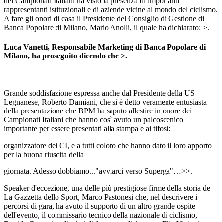
dei Campionati Italiani ha visto la presenza di importanti
rappresentanti istituzionali e di aziende vicine al mondo del ciclismo.
A fare gli onori di casa il Presidente del Consiglio di Gestione di
Banca Popolare di Milano, Mario Anolli, il quale ha dichiarato: >.
Luca Vanetti
, Responsabile Marketing di Banca Popolare di
Milano, ha proseguito dicendo che
>.
Grande soddisfazione espressa anche dal Presidente della US
Legnanese, Roberto Damiani, che si è detto veramente entusiasta
della presentazione che BPM ha saputo allestire in onore dei
Campionati Italiani che hanno così avuto un palcoscenico
importante per essere presentati alla stampa e ai tifosi:
organizzatore dei CI, e a tutti coloro che hanno dato il loro apporto
per la buona riuscita della
giornata. Adesso dobbiamo..."avviarci verso Superga"…>>.
Speaker d'eccezione, una delle più prestigiose firme della storia de
La Gazzetta dello Sport, Marco Pastonesi che, nel descrivere i
percorsi di gara, ha avuto il supporto di un altro grande ospite
dell'evento, il commissario tecnico della nazionale di ciclismo,