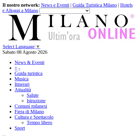
Il nostro network:
News e Eventi
|
Guida Turistica Milano
|
Hotels
e Alloggi a Milano
Select Language
▼
Sabato 08 Agosto 2026
News & Eventi
+
-
Guida turistica
Musica
Itinerari
Attualità
Salute
Istruzione
Comuni milanesi
Fiera di Milano
Cultura e Spettacolo
Tempo libero
Sport