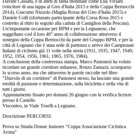
Davide Cassani, e di atleti di fama mondiale come Elia Viviani
(vincitore di una tappa al Giro d'Italia 2015 e della Coppa Bernocchi
2014), Giacomo Nizzolo (Maglia Rossa del Giro d'Italia 2015) e
Daniele Colli (sfortunato partecipante della Corsa Rosa 2015 e
costretto al ritiro in seguito alla caduta di Castiglion della Pescaia).
Un'importante occasione per BPM e per la Legnanese, che
suggellano così il loro 40° anno di collaborazione attraverso il
sostegno della Coppa Bernocchi da parte del Gruppo BPM, e per la
città di Legnano che è stata sede di partenza o arrivo dei Campionati
Italiani di ciclismo già 11 volte nella storia (1911, 1935, 1947, 1949,
1952, 1954, 1956, 1961, 1965, 1976, 1984).
A conclusione della conferenza stampa, Marco Pastonesi ha voluto
ricordare un grande corridore milanese, Renzo Zanazzi, scomparso
lo scorso anno, ma che attraverso le parole raccolte nel libro
"Diavolo di un corridore" di Pastonesi stesso, ha lasciato una grande
eredità di passione e determinazione, sulla bicicletta e nella vita di
tutti i giorni.
Appuntamento fissato per domani 26 giugno con la verifica licenze
presso il Castello
Visconteo, in Viale Toselli a Legnano.
Descrizione PERCORSI:
Prova su Strada Donne Juniores "Coppa Associazione Ciclistica
Arona"