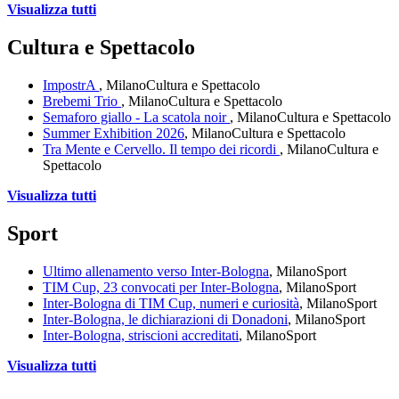
Visualizza tutti
Cultura e Spettacolo
ImpostrA
, Milano
Cultura e Spettacolo
Brebemi Trio
, Milano
Cultura e Spettacolo
Semaforo giallo - La scatola noir
, Milano
Cultura e Spettacolo
Summer Exhibition 2026
, Milano
Cultura e Spettacolo
Tra Mente e Cervello. Il tempo dei ricordi
, Milano
Cultura e
Spettacolo
Visualizza tutti
Sport
Ultimo allenamento verso Inter-Bologna
, Milano
Sport
TIM Cup, 23 convocati per Inter-Bologna
, Milano
Sport
Inter-Bologna di TIM Cup, numeri e curiosità
, Milano
Sport
Inter-Bologna, le dichiarazioni di Donadoni
, Milano
Sport
Inter-Bologna, striscioni accreditati
, Milano
Sport
Visualizza tutti