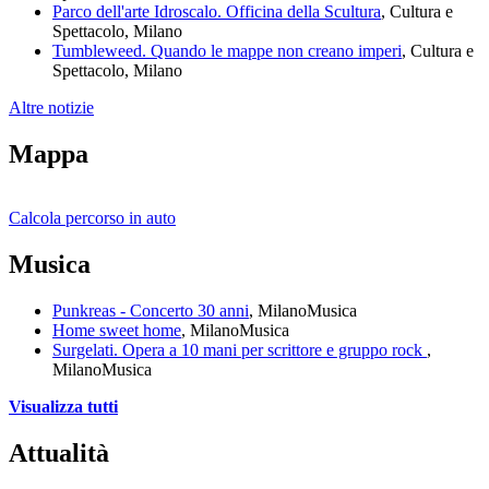
Parco dell'arte Idroscalo. Officina della Scultura
, Cultura e
Spettacolo, Milano
Tumbleweed. Quando le mappe non creano imperi
, Cultura e
Spettacolo, Milano
Altre notizie
Mappa
Calcola percorso in auto
Musica
Questa pagina non carica correttamente Google
Maps.
Punkreas - Concerto 30 anni
, Milano
Musica
Home sweet home
, Milano
Musica
OK
Sei il proprietario di questo sito web?
Surgelati. Opera a 10 mani per scrittore e gruppo rock
,
Milano
Musica
Visualizza tutti
Attualità