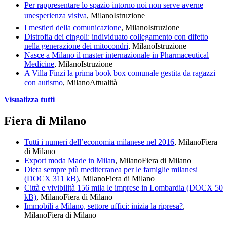
Per rappresentare lo spazio intorno noi non serve averne
unesperienza visiva
, Milano
Istruzione
I mestieri della comunicazione
, Milano
Istruzione
Distrofia dei cingoli: individuato collegamento con difetto
nella generazione dei mitocondri
, Milano
Istruzione
Nasce a Milano il master internazionale in Pharmaceutical
Medicine
, Milano
Istruzione
A Villa Finzi la prima book box comunale gestita da ragazzi
con autismo
, Milano
Attualità
Visualizza tutti
Fiera di Milano
Tutti i numeri dell’economia milanese nel 2016
, Milano
Fiera
di Milano
Export moda Made in Milan
, Milano
Fiera di Milano
Dieta sempre più mediterranea per le famiglie milanesi
(DOCX 311 kB)
, Milano
Fiera di Milano
Città e vivibilità 156 mila le imprese in Lombardia (DOCX 50
kB)
, Milano
Fiera di Milano
Immobili a Milano, settore uffici: inizia la ripresa?
,
Milano
Fiera di Milano