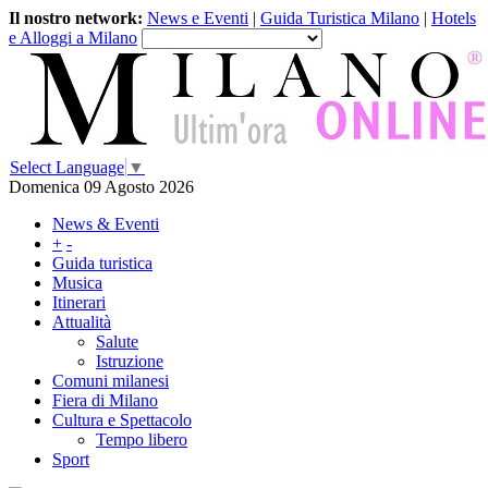
Il nostro network:
News e Eventi
|
Guida Turistica Milano
|
Hotels
e Alloggi a Milano
Select Language
▼
Domenica 09 Agosto 2026
News & Eventi
+
-
Guida turistica
Musica
Itinerari
Attualità
Salute
Istruzione
Comuni milanesi
Fiera di Milano
Cultura e Spettacolo
Tempo libero
Sport