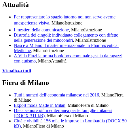
Attualità
Per rappresentare lo spazio intorno noi non serve averne
unesperienza visiva
, Milano
Istruzione
I mestieri della comunicazione
, Milano
Istruzione
Distrofia dei cingoli: individuato collegamento con difetto
nella generazione dei mitocondri
, Milano
Istruzione
Nasce a Milano il master internazionale in Pharmaceutical
Medicine
, Milano
Istruzione
A Villa Finzi la prima book box comunale gestita da ragazzi
con autismo
, Milano
Attualità
Visualizza tutti
Fiera di Milano
Tutti i numeri dell’economia milanese nel 2016
, Milano
Fiera
di Milano
Export moda Made in Milan
, Milano
Fiera di Milano
Dieta sempre più mediterranea per le famiglie milanesi
(DOCX 311 kB)
, Milano
Fiera di Milano
Città e vivibilità 156 mila le imprese in Lombardia (DOCX 50
kB)
, Milano
Fiera di Milano