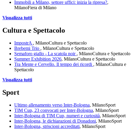
Immobili a Milano, settore uffici: inizia la ripresa?
,
Milano
Fiera di Milano
Visualizza tutti
Cultura e Spettacolo
ImpostrA
, Milano
Cultura e Spettacolo
Brebemi Trio
, Milano
Cultura e Spettacolo
Semaforo giallo - La scatola noir
, Milano
Cultura e Spettacolo
Summer Exhibition 2026
, Milano
Cultura e Spettacolo
Tra Mente e Cervello. Il tempo dei ricordi
, Milano
Cultura e
Spettacolo
Visualizza tutti
Sport
Ultimo allenamento verso Inter-Bologna
, Milano
Sport
TIM Cup, 23 convocati per Inter-Bologna
, Milano
Sport
Inter-Bologna di TIM Cup, numeri e curiosità
, Milano
Sport
Inter-Bologna, le dichiarazioni di Donadoni
, Milano
Sport
Inter-Bologna, striscioni accreditati
, Milano
Sport