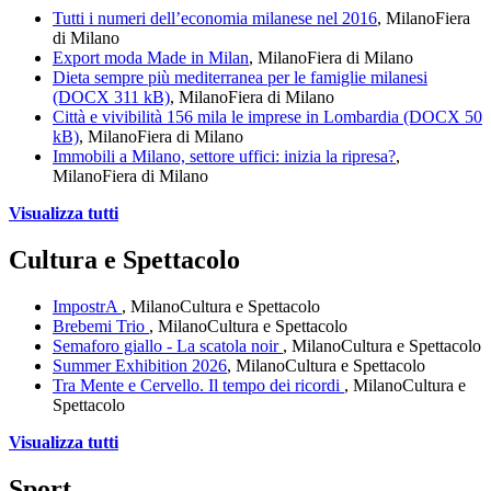
Tutti i numeri dell’economia milanese nel 2016
, Milano
Fiera
di Milano
Export moda Made in Milan
, Milano
Fiera di Milano
Dieta sempre più mediterranea per le famiglie milanesi
(DOCX 311 kB)
, Milano
Fiera di Milano
Città e vivibilità 156 mila le imprese in Lombardia (DOCX 50
kB)
, Milano
Fiera di Milano
Immobili a Milano, settore uffici: inizia la ripresa?
,
Milano
Fiera di Milano
Visualizza tutti
Cultura e Spettacolo
ImpostrA
, Milano
Cultura e Spettacolo
Brebemi Trio
, Milano
Cultura e Spettacolo
Semaforo giallo - La scatola noir
, Milano
Cultura e Spettacolo
Summer Exhibition 2026
, Milano
Cultura e Spettacolo
Tra Mente e Cervello. Il tempo dei ricordi
, Milano
Cultura e
Spettacolo
Visualizza tutti
Sport