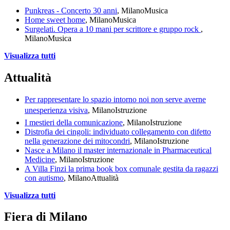
Punkreas - Concerto 30 anni
, Milano
Musica
Home sweet home
, Milano
Musica
Surgelati. Opera a 10 mani per scrittore e gruppo rock
,
Milano
Musica
Visualizza tutti
Attualità
Per rappresentare lo spazio intorno noi non serve averne
unesperienza visiva
, Milano
Istruzione
I mestieri della comunicazione
, Milano
Istruzione
Distrofia dei cingoli: individuato collegamento con difetto
nella generazione dei mitocondri
, Milano
Istruzione
Nasce a Milano il master internazionale in Pharmaceutical
Medicine
, Milano
Istruzione
A Villa Finzi la prima book box comunale gestita da ragazzi
con autismo
, Milano
Attualità
Visualizza tutti
Fiera di Milano