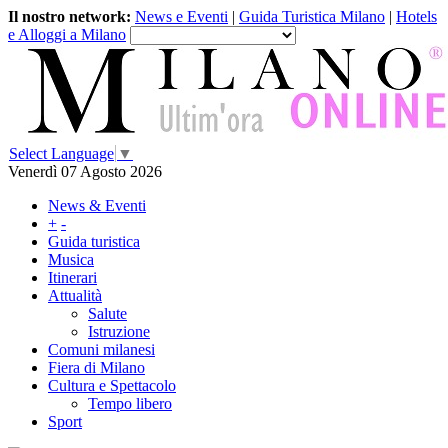
Il nostro network:
News e Eventi
|
Guida Turistica Milano
|
Hotels
e Alloggi a Milano
Select Language
▼
Venerdì 07 Agosto 2026
News & Eventi
+
-
Guida turistica
Musica
Itinerari
Attualità
Salute
Istruzione
Comuni milanesi
Fiera di Milano
Cultura e Spettacolo
Tempo libero
Sport