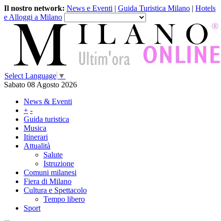
Il nostro network:
News e Eventi
|
Guida Turistica Milano
|
Hotels
e Alloggi a Milano
Select Language
▼
Sabato 08 Agosto 2026
News & Eventi
+
-
Guida turistica
Musica
Itinerari
Attualità
Salute
Istruzione
Comuni milanesi
Fiera di Milano
Cultura e Spettacolo
Tempo libero
Sport