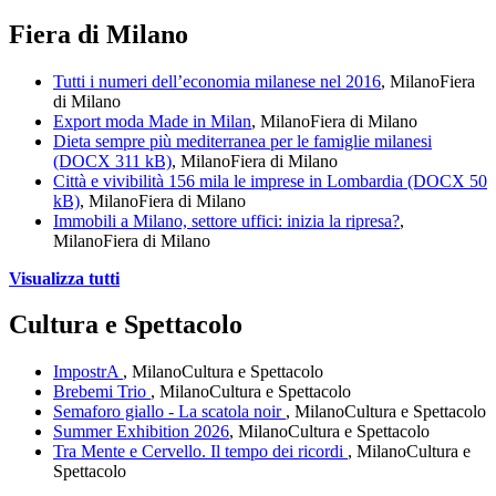
Fiera di Milano
Tutti i numeri dell’economia milanese nel 2016
, Milano
Fiera
di Milano
Export moda Made in Milan
, Milano
Fiera di Milano
Dieta sempre più mediterranea per le famiglie milanesi
(DOCX 311 kB)
, Milano
Fiera di Milano
Città e vivibilità 156 mila le imprese in Lombardia (DOCX 50
kB)
, Milano
Fiera di Milano
Immobili a Milano, settore uffici: inizia la ripresa?
,
Milano
Fiera di Milano
Visualizza tutti
Cultura e Spettacolo
ImpostrA
, Milano
Cultura e Spettacolo
Brebemi Trio
, Milano
Cultura e Spettacolo
Semaforo giallo - La scatola noir
, Milano
Cultura e Spettacolo
Summer Exhibition 2026
, Milano
Cultura e Spettacolo
Tra Mente e Cervello. Il tempo dei ricordi
, Milano
Cultura e
Spettacolo