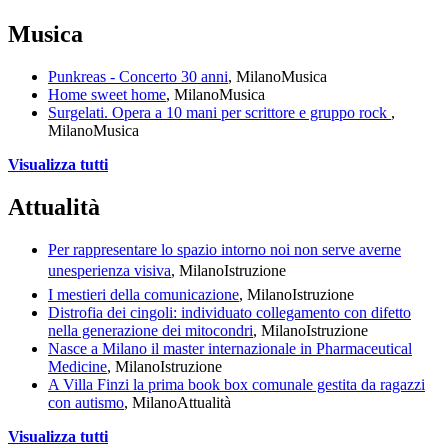
Musica
Punkreas - Concerto 30 anni
, Milano
Musica
Home sweet home
, Milano
Musica
Surgelati. Opera a 10 mani per scrittore e gruppo rock
,
Milano
Musica
Visualizza tutti
Attualità
Per rappresentare lo spazio intorno noi non serve averne
unesperienza visiva
, Milano
Istruzione
I mestieri della comunicazione
, Milano
Istruzione
Distrofia dei cingoli: individuato collegamento con difetto
nella generazione dei mitocondri
, Milano
Istruzione
Nasce a Milano il master internazionale in Pharmaceutical
Medicine
, Milano
Istruzione
A Villa Finzi la prima book box comunale gestita da ragazzi
con autismo
, Milano
Attualità
Visualizza tutti