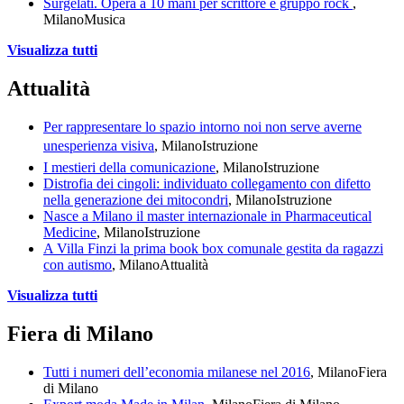
Surgelati. Opera a 10 mani per scrittore e gruppo rock
,
Milano
Musica
Visualizza tutti
Attualità
Per rappresentare lo spazio intorno noi non serve averne
unesperienza visiva
, Milano
Istruzione
I mestieri della comunicazione
, Milano
Istruzione
Distrofia dei cingoli: individuato collegamento con difetto
nella generazione dei mitocondri
, Milano
Istruzione
Nasce a Milano il master internazionale in Pharmaceutical
Medicine
, Milano
Istruzione
A Villa Finzi la prima book box comunale gestita da ragazzi
con autismo
, Milano
Attualità
Visualizza tutti
Fiera di Milano
Tutti i numeri dell’economia milanese nel 2016
, Milano
Fiera
di Milano