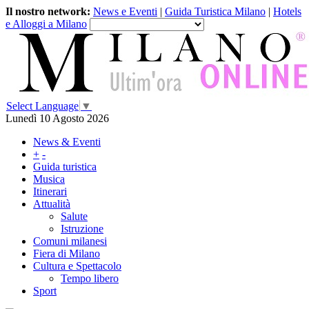
Il nostro network:
News e Eventi
|
Guida Turistica Milano
|
Hotels
e Alloggi a Milano
Select Language
▼
Lunedì 10 Agosto 2026
News & Eventi
+
-
Guida turistica
Musica
Itinerari
Attualità
Salute
Istruzione
Comuni milanesi
Fiera di Milano
Cultura e Spettacolo
Tempo libero
Sport