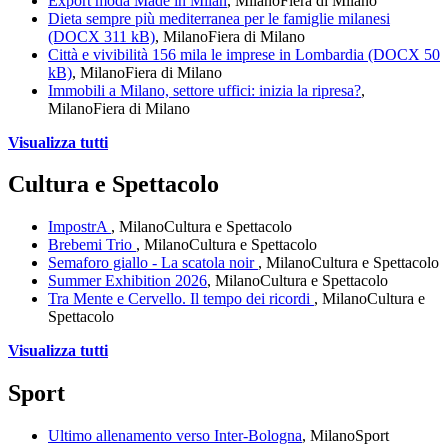
Export moda Made in Milan
, Milano
Fiera di Milano
Dieta sempre più mediterranea per le famiglie milanesi
(DOCX 311 kB)
, Milano
Fiera di Milano
Città e vivibilità 156 mila le imprese in Lombardia (DOCX 50
kB)
, Milano
Fiera di Milano
Immobili a Milano, settore uffici: inizia la ripresa?
,
Milano
Fiera di Milano
Visualizza tutti
Cultura e Spettacolo
ImpostrA
, Milano
Cultura e Spettacolo
Brebemi Trio
, Milano
Cultura e Spettacolo
Semaforo giallo - La scatola noir
, Milano
Cultura e Spettacolo
Summer Exhibition 2026
, Milano
Cultura e Spettacolo
Tra Mente e Cervello. Il tempo dei ricordi
, Milano
Cultura e
Spettacolo
Visualizza tutti
Sport
Ultimo allenamento verso Inter-Bologna
, Milano
Sport